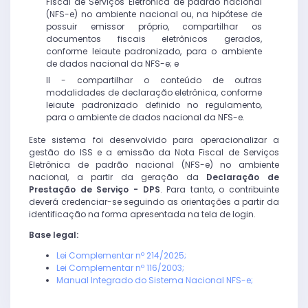
Fiscal de Serviços Eletrônica de padrão nacional
(NFS-e) no ambiente nacional ou, na hipótese de
possuir emissor próprio, compartilhar os
documentos fiscais eletrônicos gerados,
conforme leiaute padronizado, para o ambiente
de dados nacional da NFS-e; e
II - compartilhar o conteúdo de outras
modalidades de declaração eletrônica, conforme
leiaute padronizado definido no regulamento,
para o ambiente de dados nacional da NFS-e.
Este sistema foi desenvolvido para operacionalizar a
gestão do ISS e a emissão da Nota Fiscal de Serviços
Eletrônica de padrão nacional (NFS-e) no ambiente
nacional, a partir da geração da
Declaração de
Prestação de Serviço - DPS
. Para tanto, o contribuinte
deverá credenciar-se seguindo as orientações a partir da
identificação na forma apresentada na tela de login.
Base legal:
Lei Complementar nº 214/2025;
Lei Complementar nº 116/2003;
Manual Integrado do Sistema Nacional NFS-e;